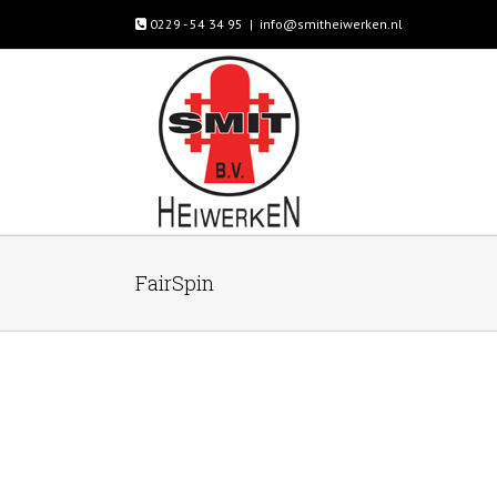
0229 - 54 34 95
|
info@smitheiwerken.nl
FairSpin