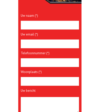
Uw naam (*)
Uw email (*)
Telefoonnummer (*)
Woonplaats (*)
Uw bericht