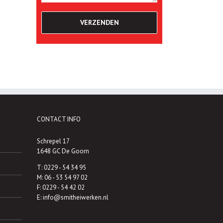
CONTACT INFO
Schrepel 17
1648 GC De Goorn
T:
0229 - 54 34 95
M:
06 - 53 54 97 02
F: 0229 - 54 42 02
E:
info@smitheiwerken.nl