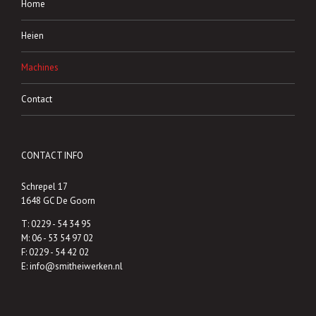
Home
Heien
Machines
Contact
CONTACT INFO
Schrepel 17
1648 GC De Goorn
T:
0229 - 54 34 95
M:
06 - 53 54 97 02
F: 0229 - 54 42 02
E:
info@smitheiwerken.nl