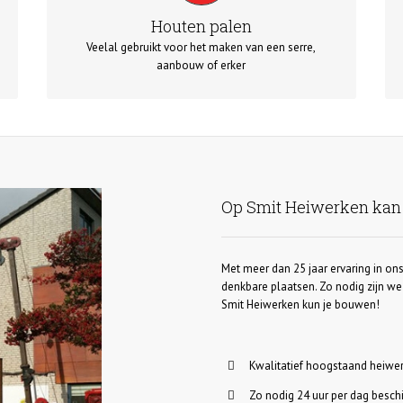
tot een maximale lengt van 11 meter. Eventueel kan
Houten palen
dit worden verlengd met een stalen verbindigsbuis tot
Veelal gebruikt voor het maken van een serre,
maximaal 20 meter.
aanbouw of erker
Op Smit Heiwerken kan
Met meer dan 25 jaar ervaring in ons
denkbare plaatsen. Zo nodig zijn we 
Smit Heiwerken kun je bouwen!
Kwalitatief hoogstaand heiwe
Zo nodig 24 uur per dag besch