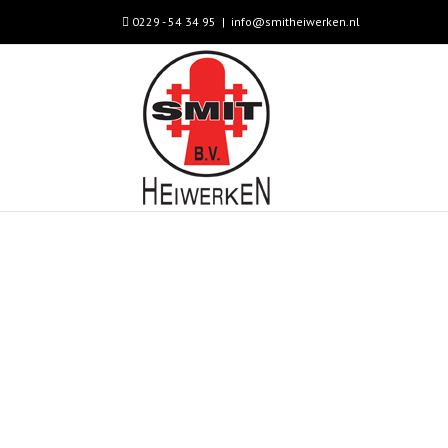
0229 - 54 34 95
|
info@smitheiwerken.nl