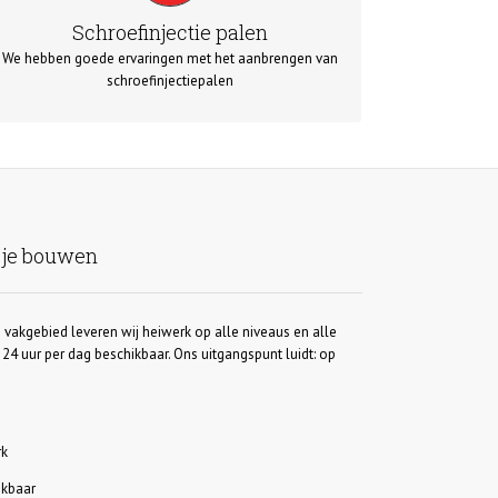
is wenselijk bij bijvoorbeeld renovatiewerkzaamheden
Schroefinjectie palen
of bij de aanleg van bijvoorbeeld kademuren.
We hebben goede ervaringen met het aanbrengen van
schroefinjectiepalen
 je bouwen
 vakgebied leveren wij heiwerk op alle niveaus en alle
24 uur per dag beschikbaar. Ons uitgangspunt luidt: op
rk
ikbaar