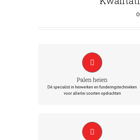
Kwalitati
O
PALEN HEIEN
U kunt bij ons terecht voor betonnen en stalen
heipalen. Wij verzorgen vervolgens graag het hele
heiproces voor u.
Palen heien
Dé specialist in heiwerken en funderingstechnieken
voor allerlei soorten opdrachten
STALEN DAMWAND
Wij hebben ruime ervaring op het gebied van stalen
damwanden waardoor wij voor elke situatie een