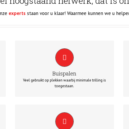
ef hoogstaand heiwerk, dat is o
nze
experts
staan voor u klaar! Waarmee kunnen we u helpe
BUISPALEN
Buispalen bestaan uit holle stalen buizen die na het
heien worden gevuld met wapening en beton.
Buispalen
Veel gebruikt op plekken waarbij minimale trilling is
toegestaan.
HOUTEN PALEN
Een groot voordeel is dat houten palen goedkoper
zijn dan andere heipalen. Wij gebruiken houten palen