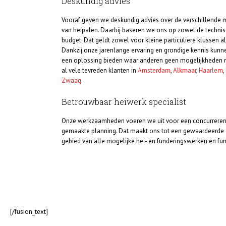
Deskundig advies
Vooraf geven we deskundig advies over de verschillende
van heipalen. Daarbij baseren we ons op zowel de technis
budget. Dat geldt zowel voor kleine particuliere klussen a
Dankzij onze jarenlange ervaring en grondige kennis kunn
een oplossing bieden waar anderen geen mogelijkheden m
al vele tevreden klanten in
Amsterdam
,
Alkmaar
,
Haarlem
,
Zwaag
.
Betrouwbaar heiwerk specialist
Onze werkzaamheden voeren we uit voor een concurrerend
gemaakte planning. Dat maakt ons tot een gewaardeerde e
gebied van alle mogelijke hei- en funderingswerken en fu
[/fusion_text]