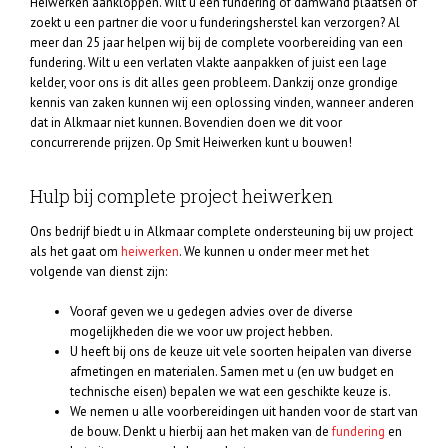
Heiwerken aankloppen. Wilt u een fundering of damwand plaatsen of
zoekt u een partner die voor u funderingsherstel kan verzorgen? Al
meer dan 25 jaar helpen wij bij de complete voorbereiding van een
fundering. Wilt u een verlaten vlakte aanpakken of juist een lage
kelder, voor ons is dit alles geen probleem. Dankzij onze grondige
kennis van zaken kunnen wij een oplossing vinden, wanneer anderen
dat in Alkmaar niet kunnen. Bovendien doen we dit voor
concurrerende prijzen. Op Smit Heiwerken kunt u bouwen!
Hulp bij complete project heiwerken
Ons bedrijf biedt u in Alkmaar complete ondersteuning bij uw project
als het gaat om
heiwerken
. We kunnen u onder meer met het
volgende van dienst zijn:
Vooraf geven we u gedegen advies over de diverse
mogelijkheden die we voor uw project hebben.
U heeft bij ons de keuze uit vele soorten heipalen van diverse
afmetingen en materialen. Samen met u (en uw budget en
technische eisen) bepalen we wat een geschikte keuze is.
We nemen u alle voorbereidingen uit handen voor de start van
de bouw. Denkt u hierbij aan het maken van de
fundering
en