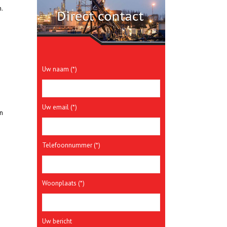
.
Uw naam (*)
Uw email (*)
en
Telefoonnummer (*)
Woonplaats (*)
Uw bericht