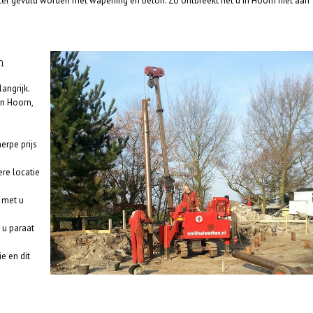
 gevuld worden met wapening en beton. Zo ontbreekt het u in Hoorn niet aan
n
angrijk.
in Hoorn,
erpe prijs
re locatie
e met u
 u paraat
ie en dit