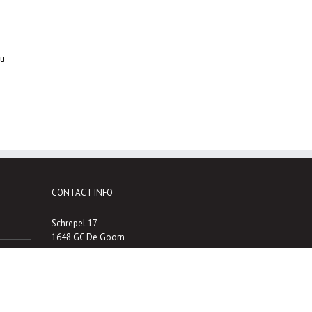
 u
CONTACT INFO
Schrepel 17
1648 GC De Goorn
T:
0229 - 54 34 95
M:
06 - 53 54 97 02
F: 0229 - 54 42 02
E:
info@smitheiwerken.nl