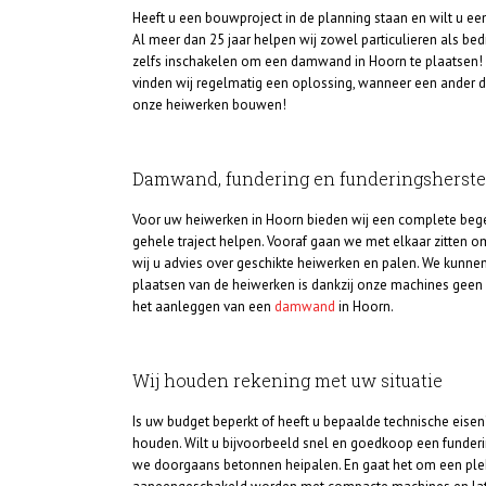
Heeft u een bouwproject in de planning staan en wilt u e
Al meer dan 25 jaar helpen wij zowel particulieren als bed
zelfs inschakelen om een damwand in Hoorn te plaatsen!
vinden wij regelmatig een oplossing, wanneer een ander da
onze heiwerken bouwen!
Damwand, fundering en funderingsherste
Voor uw heiwerken in Hoorn bieden wij een complete begele
gehele traject helpen. Vooraf gaan we met elkaar zitten 
wij u advies over geschikte heiwerken en palen. We kunne
plaatsen van de heiwerken is dankzij onze machines geen 
het aanleggen van een
damwand
in Hoorn.
Wij houden rekening met uw situatie
Is uw budget beperkt of heeft u bepaalde technische eisen
houden. Wilt u bijvoorbeeld snel en goedkoop een funderi
we doorgaans betonnen heipalen. En gaat het om een plek 