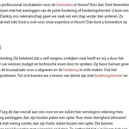
en professional inschakelen voor de
heiwerken
in Hoorn? Kies dan Smit Heiwerken
rijven met het aanleggen van de juiste fundering of funderingsherstel. U kunt ons
 Dankzij ons vakmanschap gaan we vaak net een stap verder dan anderen. Zo
t niet lukt. Kiest u ook voor onze expertise in Hoorn? Dan kunt u binnenkort op
l
iding. Dit betekent dat u zelf nergens omkijken naar heeft en wij u door het
om uw wensen, budget en technische eisen door te spreken. Op basis hiervan gev
n de bouwplaats voor u uitgraven en de
fundering
in orde maken. Ook het
probleem. Tot slot kunnen we u tevens van dienst zijn met
funderingsherstel
en
? Leg dit dan vooraf aan ons voor en we zullen hier vervolgens rekening mee
ng aanleggen, dan zijn houten palen een optie. Voor meer stevigheid adviseren
met weinig ruimte, dan zijn holle stalen buizen een optie. Die kunnen