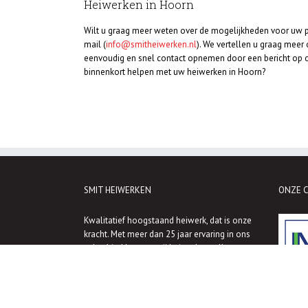
Heiwerken in Hoorn
Wilt u graag meer weten over de mogelijkheden voor uw pro
mail (
info@smitheiwerken.nl
). We vertellen u graag meer
eenvoudig en snel contact opnemen door een bericht op on
binnenkort helpen met uw heiwerken in Hoorn?
SMIT HEIWERKEN
ONZE C
Kwalitatief hoogstaand heiwerk, dat is onze
kracht. Met meer dan 25 jaar ervaring in ons
vakgebied leveren wij heiwerk op alle
niveaus en alle denkbare plaatsen. Ons
uitgangspunt luidt: op Smit Heiwerken kun je
bouwen!