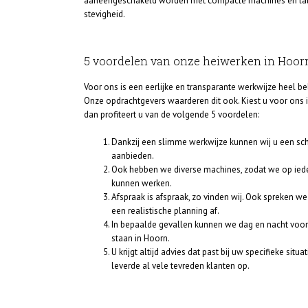
aaneengeschakeld worden met compacte machines en later
stevigheid.
5 voordelen van onze heiwerken in Hoor
Voor ons is een eerlijke en transparante werkwijze heel bel
Onze opdrachtgevers waarderen dit ook. Kiest u voor ons 
dan profiteert u van de volgende 5 voordelen:
Dankzij een slimme werkwijze kunnen wij u een sch
aanbieden.
Ook hebben we diverse machines, zodat we op iede
kunnen werken.
Afspraak is afspraak, zo vinden wij. Ook spreken w
een realistische planning af.
In bepaalde gevallen kunnen we dag en nacht voor
staan in Hoorn.
U krijgt altijd advies dat past bij uw specifieke situat
leverde al vele tevreden klanten op.